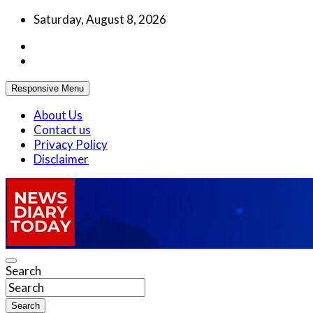
Skip
Saturday, August 8, 2026
to
content
Responsive Menu
About Us
Contact us
Privacy Policy
Disclaimer
Truth be told
Search
News Diary Today
Search