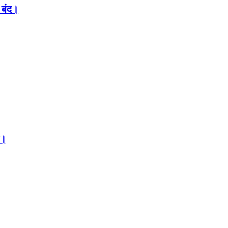
 बंद।
ल।