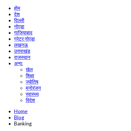
होम
देश
दिल्ली
नोएडा
गाजियाबाद
ग्रेटर नोएडा
लखनऊ
उत्तराखंड
राजस्थान
अन्य:
खेल
शिक्षा
ज्योतिष
मनोरंजन
स्वास्थ्य
विदेश
Home
Blog
Banking