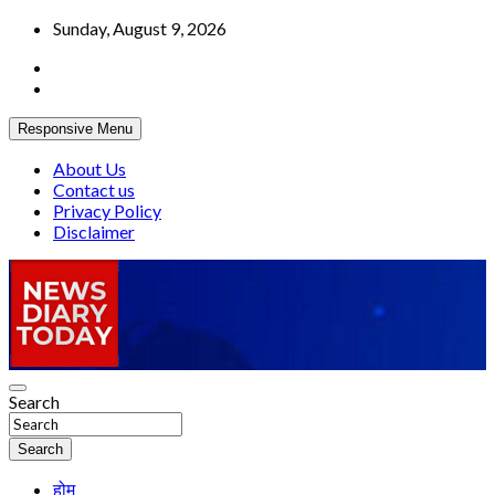
Skip
Sunday, August 9, 2026
to
content
Responsive Menu
About Us
Contact us
Privacy Policy
Disclaimer
Truth be told
Search
News Diary Today
Search
होम