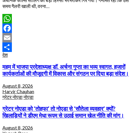
अचानक फॉल्स सीलिंग का बड़ा हिस्सा भरभराकर गिर गया। गनीमत रही कि उस
समय गैलरी खाली थी, वरना…
WhatsApp
Facebook
Email
देश
Share
महम में भाजपा प्रदेशाध्यक्ष डॉ. अर्चना गुप्ता का भव्य स्वागत, हजारों
कार्यकर्ताओं की मौजूदगी में विकास और संगठन पर दिया बड़ा संदेश।
August 8, 2026
Harvir Chauhan
ग्रेटर नोएडा
नोएडा
ग्रेटर नोएडा को ‘तोहफा’ तो नोएडा से ‘सौतेला व्यवहार’ क्यों?
खिलाड़ियों ने डीएम मेधा रूपम से उठाई समान खेल नीति की मांग।
August 8, 2026