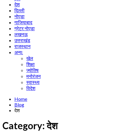
देश
दिल्ली
नोएडा
गाजियाबाद
ग्रेटर नोएडा
लखनऊ
उत्तराखंड
राजस्थान
अन्य:
खेल
शिक्षा
ज्योतिष
मनोरंजन
स्वास्थ्य
विदेश
Home
Blog
देश
Category:
देश