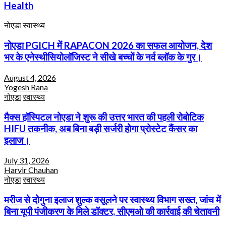
Health
नोएडा
स्वास्थ्य
नोएडा PGICH में RAPACON 2026 का सफल आयोजन, देश
भर के एनेस्थीसियोलॉजिस्ट ने सीखे बच्चों के नर्व ब्लॉक के गुर।
August 4, 2026
Yogesh Rana
नोएडा
स्वास्थ्य
मैक्स हॉस्पिटल नोएडा ने शुरू की उत्तर भारत की पहली रोबोटिक
HIFU तकनीक, अब बिना बड़ी सर्जरी होगा प्रोस्टेट कैंसर का
इलाज।
July 31, 2026
Harvir Chauhan
नोएडा
स्वास्थ्य
मरीज से दोगुना इलाज शुल्क वसूलने पर स्वास्थ्य विभाग सख्त, जांच में
बिना यूपी पंजीकरण के मिले डॉक्टर, सीएमओ की कार्रवाई की चेतावनी