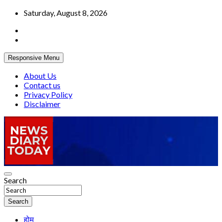
Skip
Saturday, August 8, 2026
to
content
Responsive Menu
About Us
Contact us
Privacy Policy
Disclaimer
Truth be told
Search
News Diary Today
Search
होम