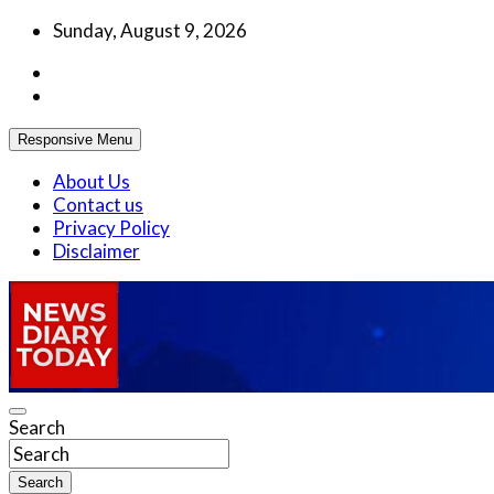
Skip
Sunday, August 9, 2026
to
content
Responsive Menu
About Us
Contact us
Privacy Policy
Disclaimer
Truth be told
Search
News Diary Today
Search