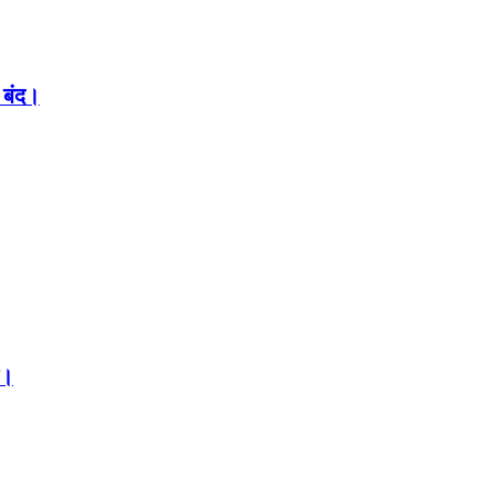
 बंद।
ल।