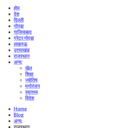
होम
देश
दिल्ली
नोएडा
गाजियाबाद
ग्रेटर नोएडा
लखनऊ
उत्तराखंड
राजस्थान
अन्य:
खेल
शिक्षा
ज्योतिष
मनोरंजन
स्वास्थ्य
विदेश
Home
Blog
अन्य:
राजस्थान