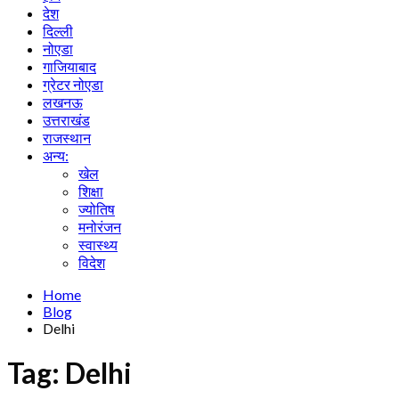
देश
दिल्ली
नोएडा
गाजियाबाद
ग्रेटर नोएडा
लखनऊ
उत्तराखंड
राजस्थान
अन्य:
खेल
शिक्षा
ज्योतिष
मनोरंजन
स्वास्थ्य
विदेश
Home
Blog
Delhi
Tag:
Delhi