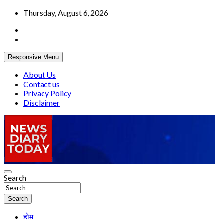
Skip
Thursday, August 6, 2026
to
content
Responsive Menu
About Us
Contact us
Privacy Policy
Disclaimer
Truth be told
Search
News Diary Today
Search
होम