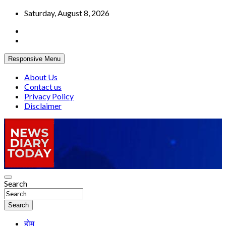
Skip
Saturday, August 8, 2026
to
content
Responsive Menu
About Us
Contact us
Privacy Policy
Disclaimer
Truth be told
Search
News Diary Today
Search
होम