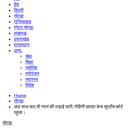
देश
दिल्ली
नोएडा
गाजियाबाद
ग्रेटर नोएडा
लखनऊ
उत्तराखंड
राजस्थान
अन्य:
खेल
शिक्षा
ज्योतिष
मनोरंजन
स्वास्थ्य
विदेश
Home
नोएडा
आठ साल बाद भी न्याय की लड़ाई जारी, रोहिणी छात्रा केस सुप्रीम कोर्ट
पहुंचा।
नोएडा