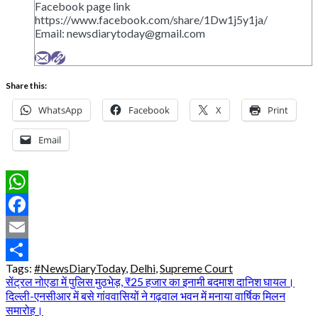
Facebook page link
https://www.facebook.com/share/1Dw1j5y1ja/
Email:
newsdiarytoday@gmail.com
Share this:
WhatsApp
Facebook
X
Print
Email
WhatsApp
Facebook
Email
Tags:
#NewsDiaryToday
,
Delhi
,
Supreme Court
Share
Post
सेंट्रल नोएडा में पुलिस मुठभेड़, ₹25 हजार का इनामी बदमाश दानिश घायल।
दिल्ली-एनसीआर में बसे गांववासियों ने गढ़वाल भवन में मनाया वार्षिक मिलन
navigation
समारोह।