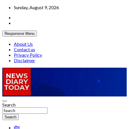
Skip
Sunday, August 9, 2026
to
content
Responsive Menu
About Us
Contact us
Privacy Policy
Disclaimer
Truth be told
Search
News Diary Today
Search
होम