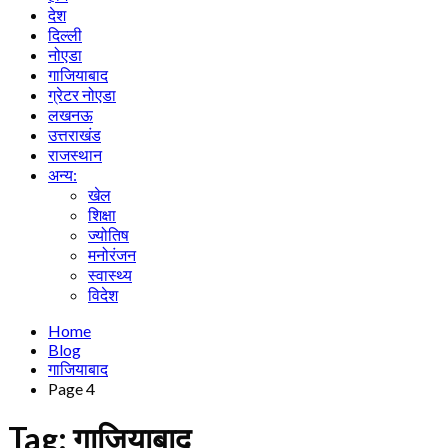
देश
दिल्ली
नोएडा
गाजियाबाद
ग्रेटर नोएडा
लखनऊ
उत्तराखंड
राजस्थान
अन्य:
खेल
शिक्षा
ज्योतिष
मनोरंजन
स्वास्थ्य
विदेश
Home
Blog
गाजियाबाद
Page 4
Tag:
गाजियाबाद