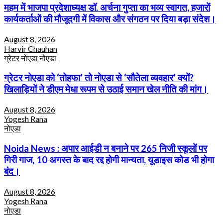
महम में भाजपा प्रदेशाध्यक्ष डॉ. अर्चना गुप्ता का भव्य स्वागत, हजारों
कार्यकर्ताओं की मौजूदगी में विकास और संगठन पर दिया बड़ा संदेश।
August 8, 2026
Harvir Chauhan
ग्रेटर नोएडा
नोएडा
ग्रेटर नोएडा को ‘तोहफा’ तो नोएडा से ‘सौतेला व्यवहार’ क्यों?
खिलाड़ियों ने डीएम मेधा रूपम से उठाई समान खेल नीति की मांग।
August 8, 2026
Yogesh Rana
नोएडा
Noida News : अपार आईडी न बनाने पर 265 निजी स्कूलों पर
गिरी गाज, 10 अगस्त के बाद रद्द होगी मान्यता, यूडाइस कोड भी होगा
बंद।
August 8, 2026
Yogesh Rana
नोएडा