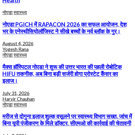
Health
नोएडा
स्वास्थ्य
नोएडा PGICH में RAPACON 2026 का सफल आयोजन, देश
भर के एनेस्थीसियोलॉजिस्ट ने सीखे बच्चों के नर्व ब्लॉक के गुर।
August 4, 2026
Yogesh Rana
नोएडा
स्वास्थ्य
मैक्स हॉस्पिटल नोएडा ने शुरू की उत्तर भारत की पहली रोबोटिक
HIFU तकनीक, अब बिना बड़ी सर्जरी होगा प्रोस्टेट कैंसर का
इलाज।
July 31, 2026
Harvir Chauhan
नोएडा
स्वास्थ्य
मरीज से दोगुना इलाज शुल्क वसूलने पर स्वास्थ्य विभाग सख्त, जांच में
बिना यूपी पंजीकरण के मिले डॉक्टर, सीएमओ की कार्रवाई की चेतावनी