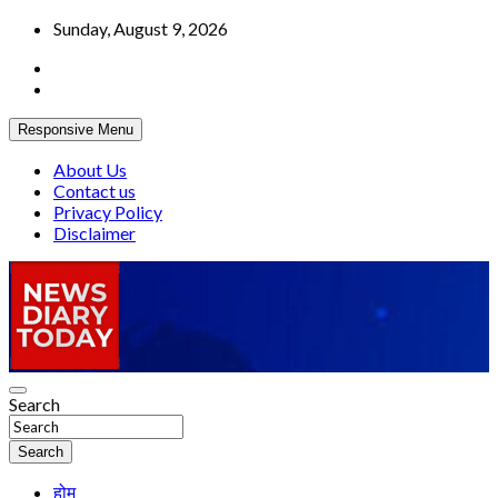
Skip
Sunday, August 9, 2026
to
content
Responsive Menu
About Us
Contact us
Privacy Policy
Disclaimer
Truth be told
Search
News Diary Today
Search
होम