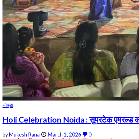
नोएडा
Holi Celebration Noida : सुपरटेक एमरल्ड कोर्ट म
by
Mukesh Rana
March 1, 2026
0