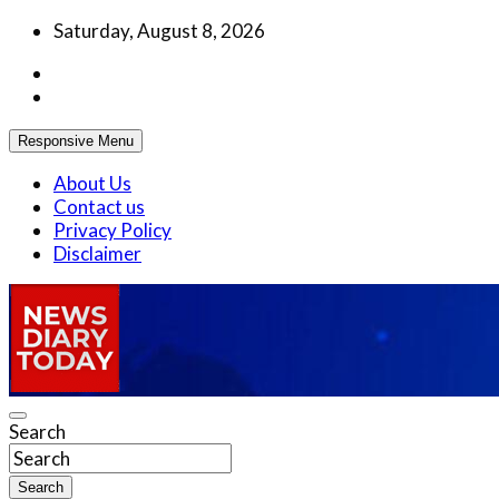
Skip
Saturday, August 8, 2026
to
content
Responsive Menu
About Us
Contact us
Privacy Policy
Disclaimer
Truth be told
Search
News Diary Today
Search