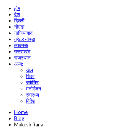
होम
देश
दिल्ली
नोएडा
गाजियाबाद
ग्रेटर नोएडा
लखनऊ
उत्तराखंड
राजस्थान
अन्य:
खेल
शिक्षा
ज्योतिष
मनोरंजन
स्वास्थ्य
विदेश
Home
Blog
Mukesh Rana