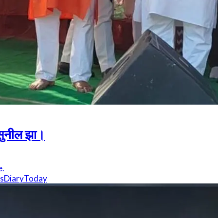
 सुनील झा।
e.
sDiaryToday