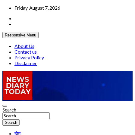
Skip
Friday, August 7, 2026
to
content
Responsive Menu
About Us
Contact us
Privacy Policy
Disclaimer
Truth be told
Search
News Diary Today
Search
होम