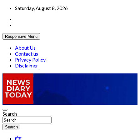
Skip
Saturday, August 8, 2026
to
content
Responsive Menu
About Us
Contact us
Privacy Policy
Disclaimer
Truth be told
Search
News Diary Today
Search
होम