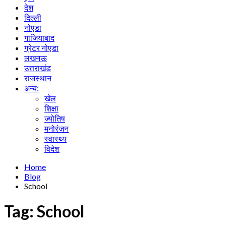
देश
दिल्ली
नोएडा
गाजियाबाद
ग्रेटर नोएडा
लखनऊ
उत्तराखंड
राजस्थान
अन्य:
खेल
शिक्षा
ज्योतिष
मनोरंजन
स्वास्थ्य
विदेश
Home
Blog
School
Tag:
School