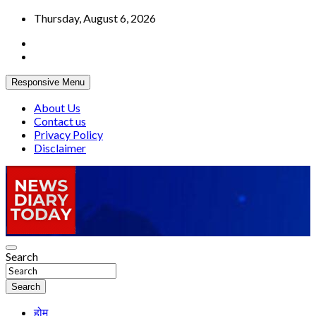
Skip
Thursday, August 6, 2026
to
content
Responsive Menu
About Us
Contact us
Privacy Policy
Disclaimer
Truth be told
Search
News Diary Today
Search
होम