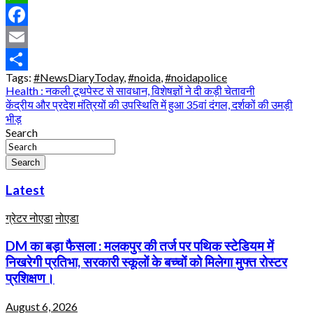
WhatsApp
Facebook
Email
Tags:
#NewsDiaryToday
,
#noida
,
#noidapolice
Share
Post
Health : नकली टूथपेस्ट से सावधान, विशेषज्ञों ने दी कड़ी चेतावनी
केंद्रीय और प्रदेश मंत्रियों की उपस्थिति में हुआ 35वां दंगल, दर्शकों की उमड़ी
navigation
भीड़
Search
Search
Latest
ग्रेटर नोएडा
नोएडा
DM का बड़ा फैसला : मलकपुर की तर्ज पर पथिक स्टेडियम में
निखरेगी प्रतिभा, सरकारी स्कूलों के बच्चों को मिलेगा मुफ्त रोस्टर
प्रशिक्षण।
August 6, 2026