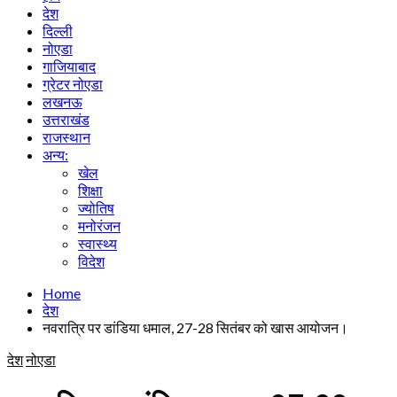
देश
दिल्ली
नोएडा
गाजियाबाद
ग्रेटर नोएडा
लखनऊ
उत्तराखंड
राजस्थान
अन्य:
खेल
शिक्षा
ज्योतिष
मनोरंजन
स्वास्थ्य
विदेश
Home
देश
नवरात्रि पर डांडिया धमाल, 27-28 सितंबर को खास आयोजन।
देश
नोएडा