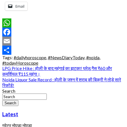
Email
WhatsApp
Facebook
Email
Tags:
#dailyhoroscope
,
#NewsDiaryToday
,
#noida
,
Share
#todayHoroscope
Post
LPG Price Hike : होली के बाद महंगाई का झटका! घरेलू गैस ₹60 और
कमर्शियल ₹115 महंगा।
navigation
Noida Liquor Sale Record : होली के जश्न में शराब की बिक्री ने तोड़े सारे
रिकॉर्ड!
Search
Search
Latest
ग्रेटर नोएडा
नोएडा