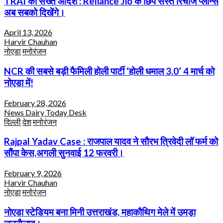
TRAI का सख्त आदेश : Reliance Jio के छिपे सस्ते रिचार्ज प्लान्स
अब सबको दिखेंगे।
April 13, 2026
Harvir Chauhan
नोएडा
मनोरंजन
NCR की सबसे बड़ी फैमिली होली पार्टी ‘होली धमाल 3.0’ 4 मार्च को
नोएडा में!
February 28, 2026
News Dairy Today Desk
दिल्ली
देश
मनोरंजन
Rajpal Yadav Case : राजपाल यादव ने सौरभ त्रिवेदी लॉ फर्म को
सौंपा केस,अगली सुनवाई 12 फरवरी।
February 9, 2026
Harvir Chauhan
नोएडा
मनोरंजन
नोएडा स्टेडियम बना मिनी उत्तराखंड, महाकौथिग मेले में उमड़ा