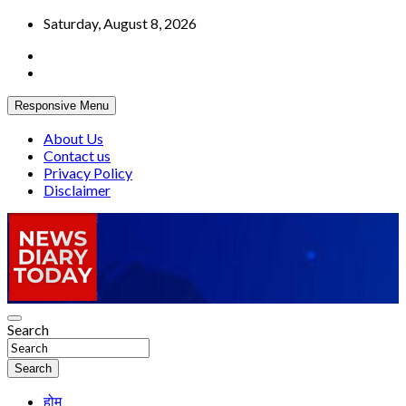
Skip
Saturday, August 8, 2026
to
content
Responsive Menu
About Us
Contact us
Privacy Policy
Disclaimer
Truth be told
Search
News Diary Today
Search
होम