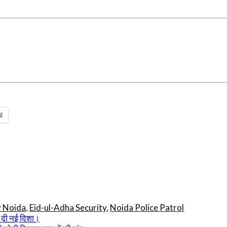
l
y Noida
,
Eid-ul-Adha Security
,
Noida Police Patrol
ो दी नई दिशा।