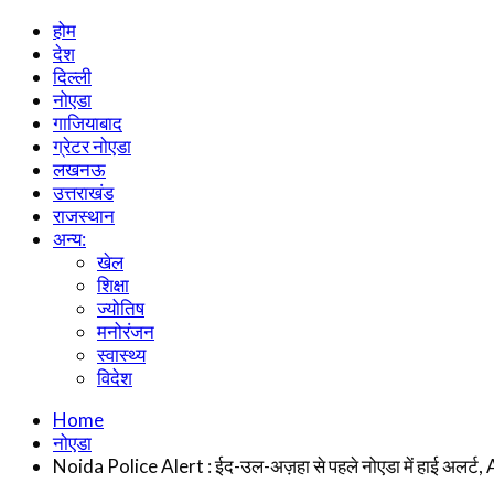
होम
देश
दिल्ली
नोएडा
गाजियाबाद
ग्रेटर नोएडा
लखनऊ
उत्तराखंड
राजस्थान
अन्य:
खेल
शिक्षा
ज्योतिष
मनोरंजन
स्वास्थ्य
विदेश
Home
नोएडा
Noida Police Alert : ईद-उल-अज़हा से पहले नोएडा में हाई अलर्ट, A