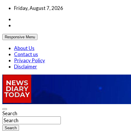
Skip
Friday, August 7, 2026
to
content
Responsive Menu
About Us
Contact us
Privacy Policy
Disclaimer
Truth be told
Search
News Diary Today
Search