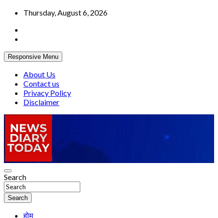
Skip
Thursday, August 6, 2026
to
content
Responsive Menu
About Us
Contact us
Privacy Policy
Disclaimer
Truth be told
Search
News Diary Today
Search
होम