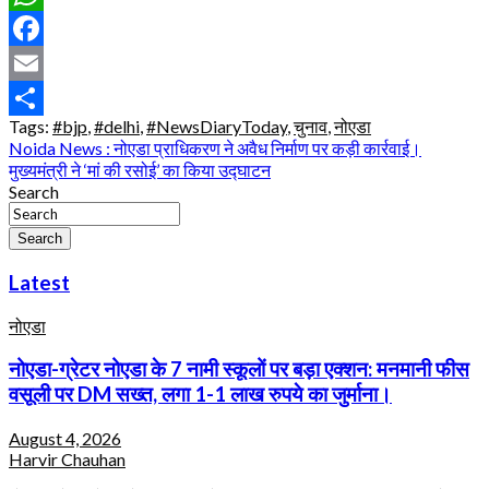
WhatsApp
Facebook
Email
Tags:
#bjp
,
#delhi
,
#NewsDiaryToday
,
चुनाव
,
नोएडा
Share
Post
Noida News : नोएडा प्राधिकरण ने अवैध निर्माण पर कड़ी कार्रवाई।
मुख्यमंत्री ने ‘मां की रसोई’ का किया उद्घाटन
navigation
Search
Search
Latest
नोएडा
नोएडा-ग्रेटर नोएडा के 7 नामी स्कूलों पर बड़ा एक्शन: मनमानी फीस
वसूली पर DM सख्त, लगा 1-1 लाख रुपये का जुर्माना।
August 4, 2026
Harvir Chauhan