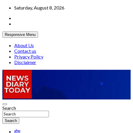
Skip
Saturday, August 8, 2026
to
content
Responsive Menu
About Us
Contact us
Privacy Policy
Disclaimer
Truth be told
Search
News Diary Today
Search
होम