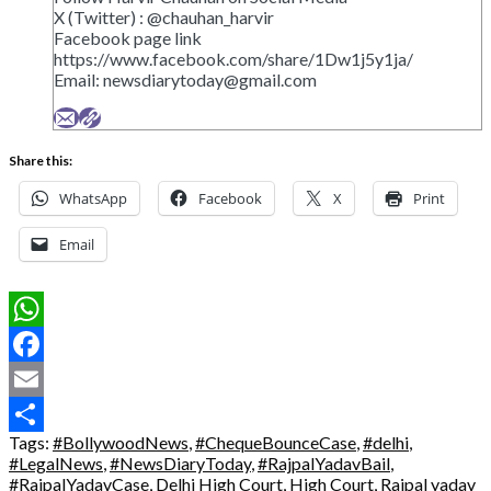
X (Twitter) : @chauhan_harvir
Facebook page link
https://www.facebook.com/share/1Dw1j5y1ja/
Email:
newsdiarytoday@gmail.com
Share this:
WhatsApp
Facebook
X
Print
Email
WhatsApp
Facebook
Email
Tags:
#BollywoodNews
,
#ChequeBounceCase
,
#delhi
,
Share
#LegalNews
,
#NewsDiaryToday
,
#RajpalYadavBail
,
#RajpalYadavCase
,
Delhi High Court
,
High Court
,
Rajpal yadav