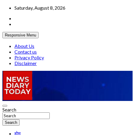
Skip
Saturday, August 8, 2026
to
content
Responsive Menu
About Us
Contact us
Privacy Policy
Disclaimer
Truth be told
Search
News Diary Today
Search
होम