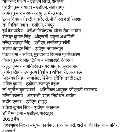
योगानन्द पांडेय – एडीएम सिटी, अयोध्या
प्रदीप कुमार यादव – एडीएम, सहारनपुर
अमित कुमार – अपर आयुक्त, मेरठ मंडल
पूनम निगम – डिप्टी सेक्रेटरी, पीसीएस एसोसिएशन
डॉ. नितिन मदान – एडीएम, रामपुर
हर्ष देव पांडेय – परीक्षा नियंत्रक, लोक सेवा आयोग
शैलेंद्र कुमार सिंह – ओएसडी, यमुना अथॉरिटी
नरेंद्र बहादुर सिंह – एडीएम, लखीमपुर खीरी
संतोष बहादुर सिंह – एडीएम, सहारनपुर
पंकज वर्मा – सचिव, मुरादाबाद विकास प्राधिकरण
विजय कुमार सिंह द्वितीय – सीआरओ, देवरिया
अतुल कुमार – अतिरिक्त नगर आयुक्त, मुरादाबाद
अमित सिंह – उप मुख्य निर्वाचन अधिकारी, लखनऊ
प्रियंका सिंह – कमांडेंट, डिफेंस ट्रेनिंग इंस्टीट्यूट
अमित कुमार – एडीएम, कानपुर देहात
डॉ. सुनील कुमार वर्मा – अतिरिक्त आयुक्त, जीएसटी लखनऊ
गरिमा स्वरूप – ओएसडी, राज्य निर्वाचन आयोग
संदीप कुमार – एडीएम, हापुड़
राकेश कुमार सिंह – एडीएम, लखनऊ
डॉ. वैभव शर्मा – एडीएम, गोरखपुर
2012 बैच
विश्वभूषण मिश्रा – मुख्य कार्यपालक अधिकारी, श्री काशी विश्वनाथ मंदिर,
वाराणसी