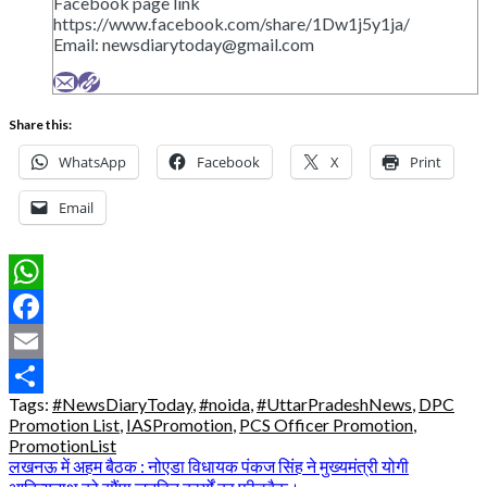
Facebook page link
https://www.facebook.com/share/1Dw1j5y1ja/
Email:
newsdiarytoday@gmail.com
Share this:
WhatsApp
Facebook
X
Print
Email
WhatsApp
Facebook
Email
Tags:
#NewsDiaryToday
,
#noida
,
#UttarPradeshNews
,
DPC
Share
Promotion List
,
IASPromotion
,
PCS Officer Promotion
,
PromotionList
Post
लखनऊ में अहम बैठक : नोएडा विधायक पंकज सिंह ने मुख्यमंत्री योगी