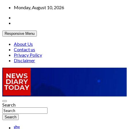
Skip
Monday, August 10, 2026
to
content
Responsive Menu
About Us
Contact us
Privacy Policy
Disclaimer
Truth be told
Search
News Diary Today
Search
होम