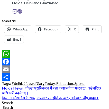
Noida, Delhi and Ghaziabad.
Share this:
WhatsApp
Facebook
X
Print
Email
WhatsApp
Facebook
Email
Tags:
#delhi
,
#NewsDiaryToday
,
Education
,
Sports
Share
Post
Noida News : नोएडा प्राधिकरण में बड़ा प्रशासनिक फेरबदल, कई वरिष्ठ
अधिकारी बदले गए।
navigation
किसान हमेशा देश के साथ, सरकार समझौते पर करे पुनर्विचार : दीपू यादव।
Search