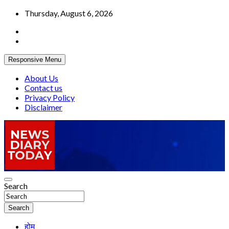
Skip
Thursday, August 6, 2026
to
content
Responsive Menu
About Us
Contact us
Privacy Policy
Disclaimer
Truth be told
Search
News Diary Today
Search
होम