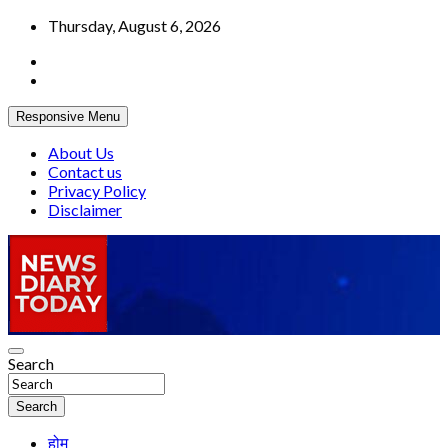
Skip
Thursday, August 6, 2026
to
content
Responsive Menu
About Us
Contact us
Privacy Policy
Disclaimer
Truth be told
Search
News Diary Today
Search
होम