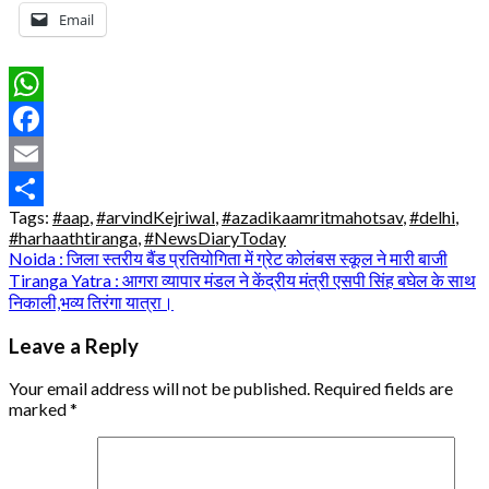
Email
WhatsApp
Facebook
Email
Tags:
#aap
,
#arvindKejriwal
,
#azadikaamritmahotsav
,
#delhi
,
Share
#harhaathtiranga
,
#NewsDiaryToday
Post
Noida : जिला स्तरीय बैंड प्रतियोगिता में ग्रेट कोलंबस स्कूल ने मारी बाजी
Tiranga Yatra : आगरा व्यापार मंडल ने केंद्रीय मंत्री एसपी सिंह बघेल के साथ
navigation
निकाली,भव्य तिरंगा यात्रा।
Leave a Reply
Your email address will not be published.
Required fields are
marked
*