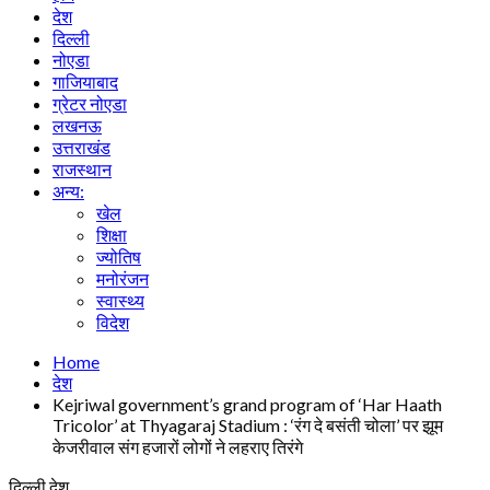
देश
दिल्ली
नोएडा
गाजियाबाद
ग्रेटर नोएडा
लखनऊ
उत्तराखंड
राजस्थान
अन्य:
खेल
शिक्षा
ज्योतिष
मनोरंजन
स्वास्थ्य
विदेश
Home
देश
Kejriwal government’s grand program of ‘Har Haath
Tricolor’ at Thyagaraj Stadium : ‘रंग दे बसंती चोला’ पर झूम
केजरीवाल संग हजारों लोगों ने लहराए तिरंगे
दिल्ली
देश