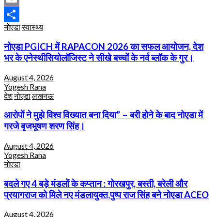
Email
नोएडा
स्वास्थ्य
Share
नोएडा PGICH में RAPACON 2026 का सफल आयोजन, देश
भर के एनेस्थीसियोलॉजिस्ट ने सीखे बच्चों के नर्व ब्लॉक के गुर।
August 4, 2026
Yogesh Rana
देश
नोएडा
लखनऊ
आरोपों ने मुझे विश्व विख्यात बना दिया” – बरी होने के बाद नोएडा में
गरजे बृजभूषण शरण सिंह।
August 4, 2026
Yogesh Rana
नोएडा
बदले गए 4 बड़े मंडलों के कप्तान : गोरखपुर, बस्ती, बरेली और
प्रयागराज को मिले नए मंडलायुक्त,पुष्प राज सिंह बने नोएडा ACEO
August 4, 2026