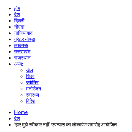
होम
देश
दिल्ली
नोएडा
गाजियाबाद
ग्रेटर नोएडा
लखनऊ
उत्तराखंड
राजस्थान
अन्य:
खेल
शिक्षा
ज्योतिष
मनोरंजन
स्वास्थ्य
विदेश
Home
देश
’हार मुझे स्वीकार नहीं’ उपन्यास का लोकार्पण समारोह आयोजित