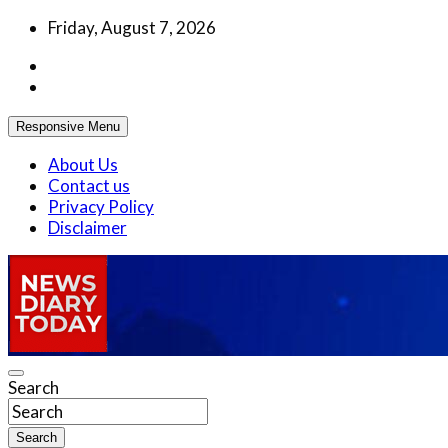
Skip
Friday, August 7, 2026
to
content
Responsive Menu
About Us
Contact us
Privacy Policy
Disclaimer
Truth be told
Search
News Diary Today
Search