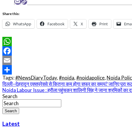
Share this:
WhatsApp
Facebook
X
Print
Emai
WhatsApp
Facebook
Email
Tags:
#NewsDiaryToday
,
#noida
,
#noidapolice
,
Noida Polic
Share
Post
दिल्ली–देहरादून एक्सप्रेसवे से कितना कम होगा सफर का समय? जानिए पूरा रू
Noida Labour Issue : हरौला पहुंचकर शालिनी सिंह ने जाना श्रमिकों का दर
navigation
Search
Search
Latest