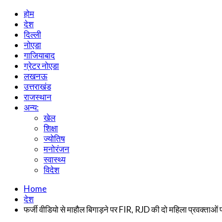
होम
देश
दिल्ली
नोएडा
गाजियाबाद
ग्रेटर नोएडा
लखनऊ
उत्तराखंड
राजस्थान
अन्य:
खेल
शिक्षा
ज्योतिष
मनोरंजन
स्वास्थ्य
विदेश
Home
देश
फर्जी वीडियो से माहौल बिगाड़ने पर FIR, RJD की दो महिला प्रवक्ताओं 