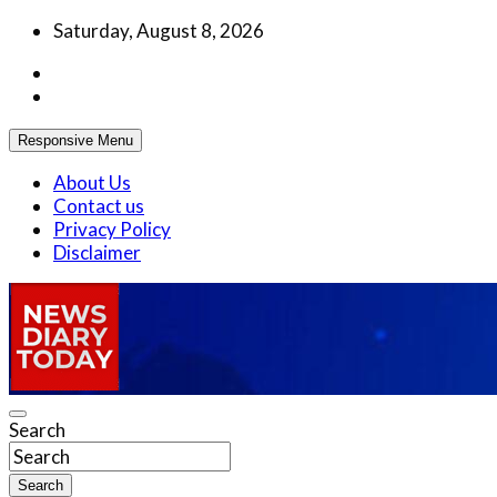
Skip
Saturday, August 8, 2026
to
content
Responsive Menu
About Us
Contact us
Privacy Policy
Disclaimer
Truth be told
Search
News Diary Today
Search