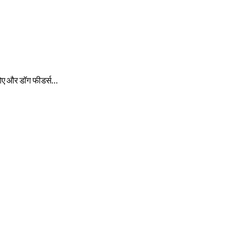
 एओए और डॉग फीडर्स…