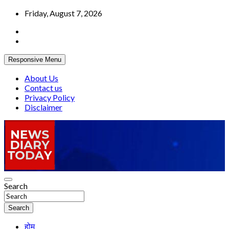
Skip
Friday, August 7, 2026
to
content
Responsive Menu
About Us
Contact us
Privacy Policy
Disclaimer
Truth be told
Search
News Diary Today
Search
होम