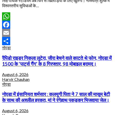
सिंह पथिक स्टेडियम अब फिर से खिलाड़ियों के लिए खुलेगा। नाममात्र शुल्क में
विश्वस्तरीय सुविधाओं के…
WhatsApp
Facebook
Email
नोएडा
Share
रैपिडो राइडर निकला लुटेरा, जीरा बेचने वाले काटते थे फोन, नोएडा में
1500 के ‘पार्ट्स गैंग’ के 8 गिरफ्तार, 98 मोबाइल बरामद।
August 6, 2026
Harvir Chauhan
नोएडा
नोएडा में इंसानियत शर्मसार : कलयुगी पिता ने 7 साल की मासूम बेटी
के साथ की अश्लील हरकत, मां ने रंगेहाथ पकड़कर भिजवाया जेल।
August 6, 2026