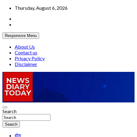
Skip
Thursday, August 6, 2026
to
content
Responsive Menu
About Us
Contact us
Privacy Policy
Disclaimer
Truth be told
Search
News Diary Today
Search
होम