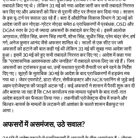
तबादले किए गए थे। लेकिन 31 मई को नया आदेश जारी कर सभी तबादले निरस्त
कर दिए गए और अफसरों को फिर से पुरानी सीट पर तैनात कर दिया गया। शासन
के इस यू-टर्न पर सवाल उठ रहे हैं। बता दें औद्योगिक विकास विभाग ने 30 मई को
आदेश जारी कर नोएडा-ग्रेटर नोएडा समेत 6 प्राधिकरणों में प्रबंधक, OSD और
DGM स्तर के 20 से ज्यादा अफसरों के तबादले कर दिए थे। इसमें आलोक
अग्रवाल, रोहित सिंह, करण सिंह त्यागी, शोभा सिंह, सुधीर सिंह, प्रेम चंद्र सेन, हर्ष
गर्ग, अनेज कुमार आनंद जैसे अफसर शामिल थे। सालों से एक सीट पर जमे
अफसरों को हटाने की बात कही गई थी लेकिन 31 मई की सुबह नया आदेश जारी
हुआ। इसमें 30 मई को हुए सभी तबादले निरस्त कर दिए गए। आदेश में कहा गया
कि “प्रशासनिक आवश्यकता और जनहित” में तबादले वापस लिए जा रहे हैं। जिन
अफसरों का ट्रांसफर हुआ था, उन्हें यथावत पुरानी तैनाती पर बने रहने के निर्देश
दिए गए। सूत्रों के मुताबिक 30 मई के आदेश के बाद प्राधिकरणों में हड़कंप मच
गया था। जेवर एयरपोर्ट, डाटा सेंटर, सेमीकंडक्टर और NCR प्लानिंग से जुड़े कई
अहम प्रोजेक्ट्स की फाइलें अटक गईं। कई अफसरों ने शासन में पैरवी शुरू कर दी
और बताया जा रहा है कि CM कार्यालय तक मामला पहुंचने के बाद रातों-रात
आदेश बदलने का फैसला लिया गया। तकनीकी प्रोजेक्ट्स बीच में रुकने और
बिल्डर-बायर्स के मामलों के लटकने की आशंका के चलते शासन बैकफुट पर
आया।
अफसरों में असमंजस, उठे सवाल?
24 घंटे में आदेश बदलने से प्राधिकरणों में अफसरों के बीच असमंजस है। नोएडा