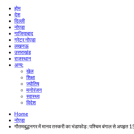
होम
देश
दिल्ली
नोएडा
गाजियाबाद
ग्रेटर नोएडा
लखनऊ
उत्तराखंड
राजस्थान
अन्य:
खेल
शिक्षा
ज्योतिष
मनोरंजन
स्वास्थ्य
विदेश
Home
नोएडा
गौतमबुद्धनगर में मानव तस्करी का भंडाफोड़ : पश्चिम बंगाल से अपहृत 15 