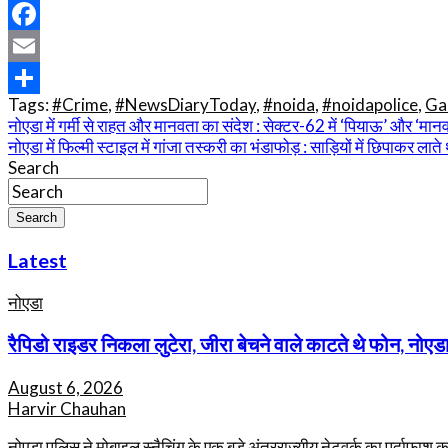
WhatsApp
Facebook
Email
Tags:
#Crime
,
#NewsDiaryToday
,
#noida
,
#noidapolice
,
Ga
Share
Post
नोएडा में गर्मी से राहत और मानवता का संदेश : सेक्टर-62 में ‘पियाऊ’ और ‘मा
नोएडा में फिल्मी स्टाइल में गांजा तस्करी का भंडाफोड़ : साड़ियों में छिपाकर ल
navigation
Search
Search
Latest
नोएडा
रैपिडो राइडर निकला लुटेरा, जीरा बेचने वाले काटते थे फोन, नोएडा
August 6, 2026
Harvir Chauhan
नोएडा पुलिस ने मोबाइल स्नैचिंग के एक बड़े अंतरराज्यीय नेटवर्क का पर्दाफाश 