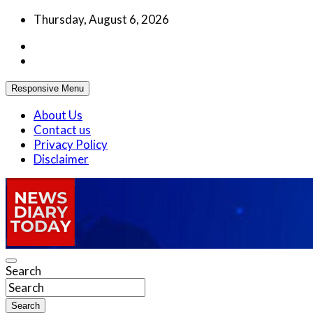
Skip
Thursday, August 6, 2026
to
content
Responsive Menu
About Us
Contact us
Privacy Policy
Disclaimer
Truth be told
Search
News Diary Today
Search