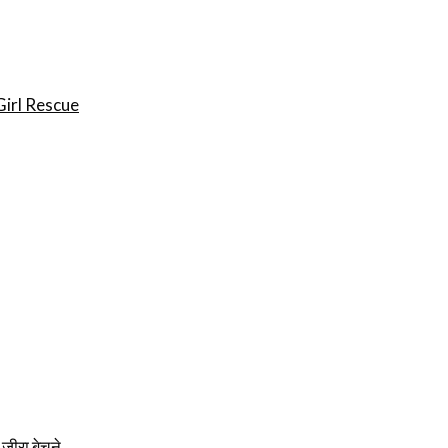
irl Rescue
र जीरा बेचने…