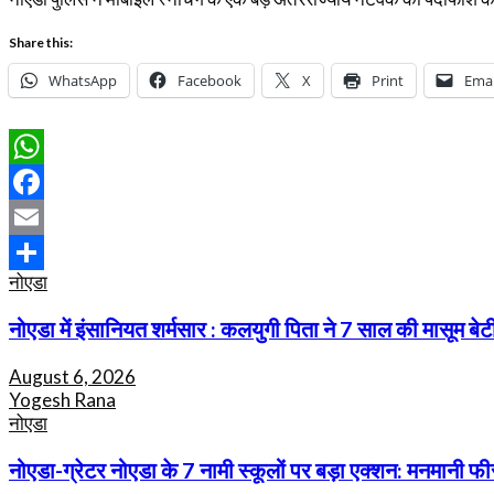
Share this:
WhatsApp
Facebook
X
Print
Emai
WhatsApp
Facebook
Email
नोएडा
Share
नोएडा में इंसानियत शर्मसार : कलयुगी पिता ने 7 साल की मासूम 
August 6, 2026
Yogesh Rana
नोएडा
नोएडा-ग्रेटर नोएडा के 7 नामी स्कूलों पर बड़ा एक्शन: मनमानी 