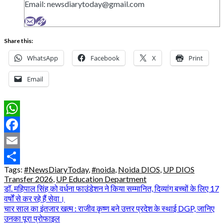
Email:
newsdiarytoday@gmail.com
Share this:
WhatsApp
Facebook
X
Print
Email
WhatsApp
Facebook
Email
Tags:
#NewsDiaryToday
,
#noida
,
Noida DIOS
,
UP DIOS
Share
Transfer 2026
,
UP Education Department
Post
डॉ. महिपाल सिंह को वर्धना फाउंडेशन ने किया सम्मानित, दिव्यांग बच्चों के लिए 17
वर्षों से कर रहे हैं सेवा।
navigation
चार साल का इंतजार खत्म : राजीव कृष्ण बने उत्तर प्रदेश के स्थाई DGP, जानिए
उनका पूरा प्रोफाइल