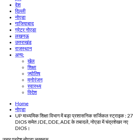
देश
दिल्ली
नोएडा
गाजियाबाद
ग्रेटर नोएडा
लखनऊ
उत्तराखंड
राजस्थान
अन्य:
खेल
शिक्षा
ज्योतिष
मनोरंजन
स्वास्थ्य
विदेश
Home
नोएडा
UP माध्यमिक शिक्षा विभाग में बड़ा प्रशासनिक सर्जिकल स्ट्राइक : 27
DIOS समेत JDE, DDE, ADE के तबादले, नोएडा में चंद्रशेखर नए
DIOS।
उत्तर प्रदेश
नोएडा
लखनऊ