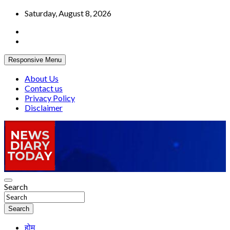
Skip
Saturday, August 8, 2026
to
content
Responsive Menu
About Us
Contact us
Privacy Policy
Disclaimer
Truth be told
Search
News Diary Today
Search
होम